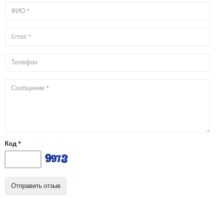
Ваше
имя
E-
mail
Телефон
Комментарий
Код *
Отправить отзыв