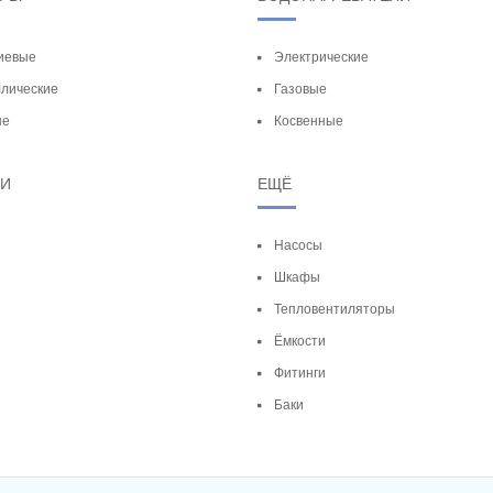
иевые
Электрические
лические
Газовые
ые
Косвенные
ТИ
ЕЩЁ
Насосы
Шкафы
Тепловентиляторы
Ёмкости
Фитинги
Баки