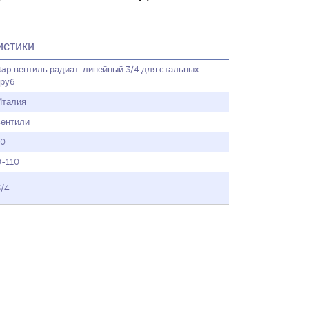
истики
Itap вентиль радиат. линейный 3/4 для стальных
труб
Италия
вентили
10
0-110
3/4