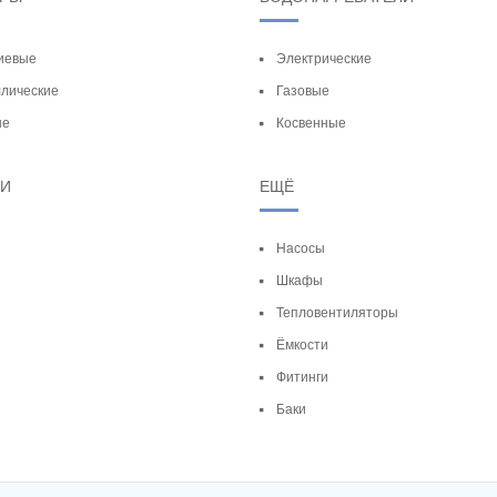
иевые
Электрические
лические
Газовые
ые
Косвенные
ТИ
ЕЩЁ
Насосы
Шкафы
Тепловентиляторы
Ёмкости
Фитинги
Баки