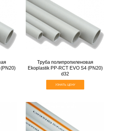
вая
Труба полипропиленовая
 (PN20)
Ekoplastik PP-RCT EVO S4 (PN20)
d32
УЗНАТЬ ЦЕНУ