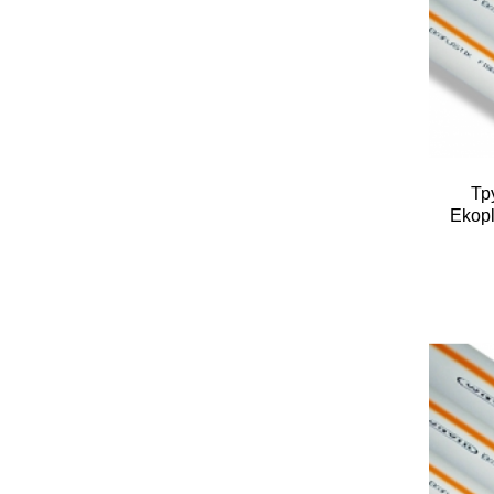
Тр
Ekop