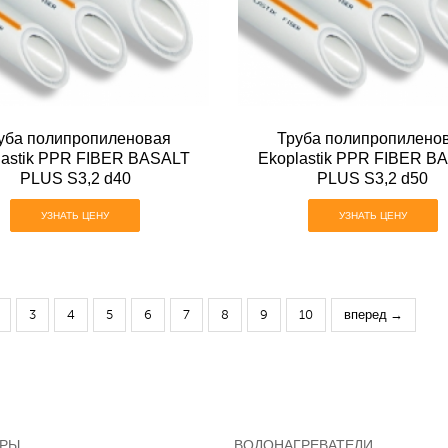
уба полипропиленовая
Труба полипропилено
lastik PPR FIBER BASALT
Ekoplastik PPR FIBER B
PLUS S3,2 d40
PLUS S3,2 d50
УЗНАТЬ ЦЕНУ
УЗНАТЬ ЦЕНУ
3
4
5
6
7
8
9
10
вперед →
ОРЫ
ВОДОНАГРЕВАТЕЛИ