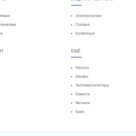
иевые
Электрические
лические
Газовые
ые
Косвенные
ТИ
ЕЩЁ
Насосы
Шкафы
Тепловентиляторы
Ёмкости
Фитинги
Баки