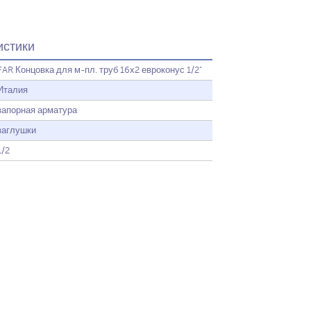
истики
FAR Концовка для м-пл. труб 16х2 евроконус 1/2"
Италия
запорная арматура
заглушки
1/2