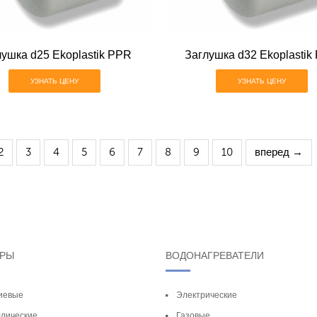
лушка d25 Ekoplastik PPR
Заглушка d32 Ekoplastik
УЗНАТЬ ЦЕНУ
УЗНАТЬ ЦЕНУ
2
3
4
5
6
7
8
9
10
вперед →
ОРЫ
ВОДОНАГРЕВАТЕЛИ
иевые
Электрические
лические
Газовые