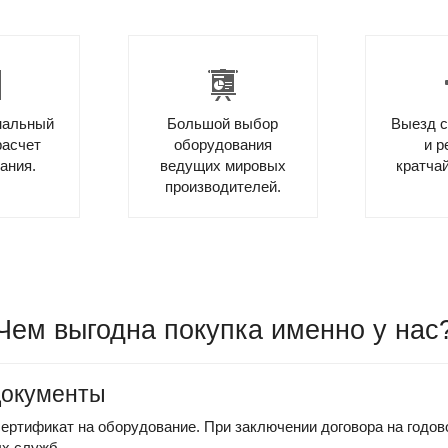
нальный
Большой выбор
Выезд 
расчет
оборудования
и р
ания.
ведущих мировых
кратча
производителей.
Чем выгодна покупка именно у нас
документы
сертификат на оборудование. При заключении договора на годо
ых служб.