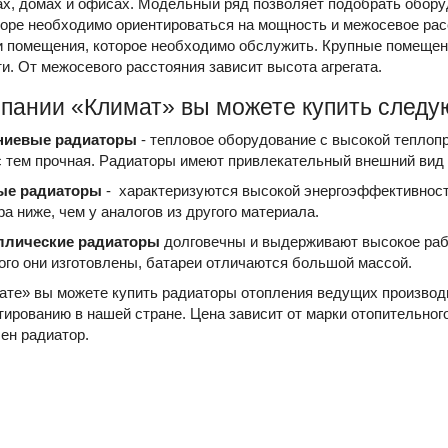
ах, домах и офисах. Модельный ряд позволяет подобрать обор
оре необходимо ориентироваться на мощность и межосевое расс
 помещения, которое необходимо обслужить. Крупные помещен
и. От межосевого расстояния зависит высота агрегата.
мпании «Климат» вы можете купить следу
иевые радиаторы
- тепловое оборудование с высокой теплопр
с тем прочная. Радиаторы имеют привлекательный внешний вид 
ые радиаторы
- характеризуются высокой энергоэффективность
а ниже, чем у аналогов из другого материала.
ллические радиаторы
долговечны и выдерживают высокое рабо
рого они изготовлены, батареи отличаются большой массой.
ате» вы можете купить радиаторы отопления ведущих производи
ированию в нашей стране. Цена зависит от марки отопительного
ен радиатор.