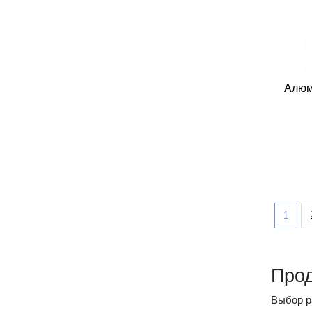
Алюм
1
Прод
Выбор р