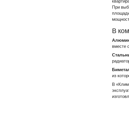
квартир
При выб
площади
мощност
В ко
Алюмин
вместе 
Стальн
радиатор
Бимета
из кото
В «Клим
эксплуат
изготовл