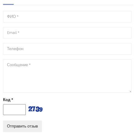
Ваше
имя
E-
mail
Телефон
Комментарий
Код *
Отправить отзыв